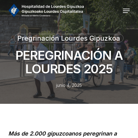
Skip
Menu
to
main
Close
content
Menu
Pregrinación Lourdes Gipuzkoa
PEREGRINACIÓN A
LOURDES 2025
junio 4, 2025
Más de 2.000 gipuzcoanos peregrinan a